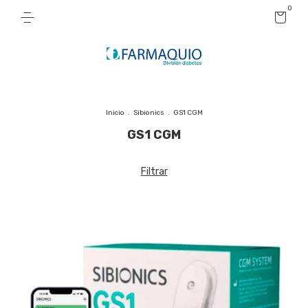
0
Inicio
.
Sibionics
.
GS1 CGM
GS1 CGM
Filtrar