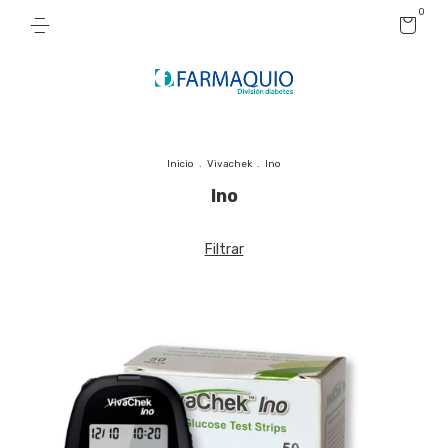
0
Inicio
.
Vivachek
.
Ino
Ino
Filtrar